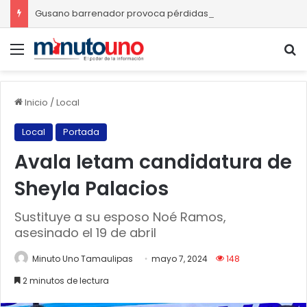
Gusano barrenador provoca pérdidas de hasta 4 mil pesos por becerro
Menú
B
Inicio
/
Local
Local
Portada
Avala Ietam candidatura de
Sheyla Palacios
Sustituye a su esposo Noé Ramos,
asesinado el 19 de abril
Minuto Uno Tamaulipas
mayo 7, 2024
148
2 minutos de lectura