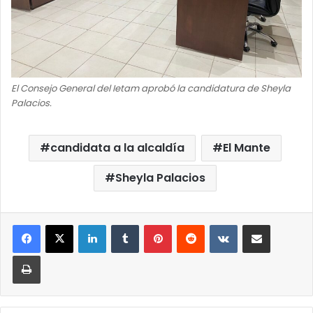
El Consejo General del Ietam aprobó la candidatura de Sheyla
Palacios.
candidata a la alcaldía
El Mante
Sheyla Palacios
LinkedIn
Tumblr
Pinterest
Reddit
VKontakte
Compartir por correo elect
Imprimir