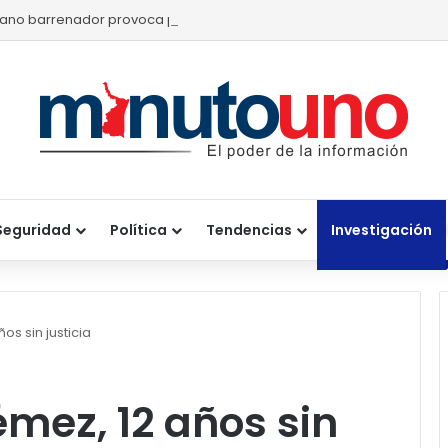
ano barrenador provoca pérdidas de hasta 4 mil pesos por becerr
Seguridad
Política
Tendencias
Investigación
s sin justicia
mez, 12 años sin