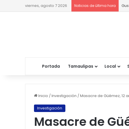
viernes, agosto 7 2026
Gus
Noticias de última hora
Portada
Tamaulipas
Local
Inicio
/
Investigación
/
Masacre de Güémez, 12 año
Investigación
Masacre de Güé