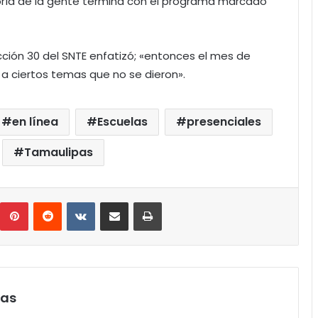
oría de la gente termina con el programa marcado
ección 30 del SNTE enfatizó; «entonces el mes de
 a ciertos temas que no se dieron».
en línea
Escuelas
presenciales
Tamaulipas
umblr
Pinterest
Reddit
VKontakte
Compartir por correo electrónico
Imprimir
pas