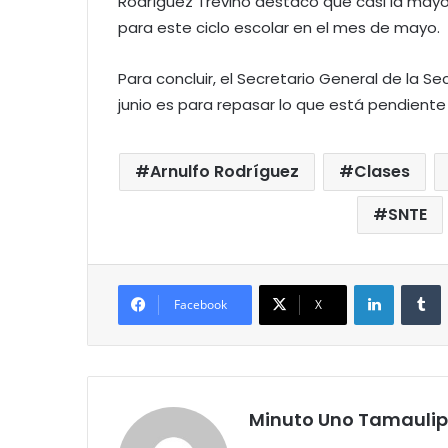
Rodríguez Treviño destacó que casi la may
para este ciclo escolar en el mes de mayo.
Para concluir, el Secretario General de la S
junio es para repasar lo que está pendiente
Arnulfo Rodríguez
Clases
SNTE
LinkedIn
T
Facebook
X
Minuto Uno Tamauli