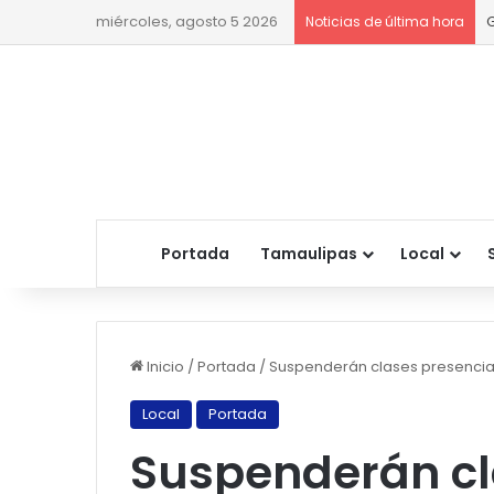
miércoles, agosto 5 2026
Noticias de última hora
Portada
Tamaulipas
Local
Inicio
/
Portada
/
Suspenderán clases presencial
Local
Portada
Suspenderán cl