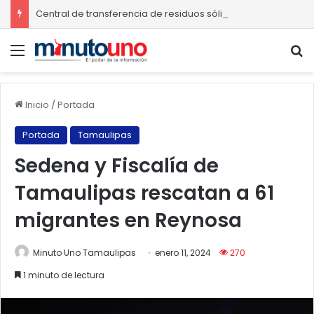
Central de transferencia de residuos sólidos mejorará recolección de basura en Ciudad Madero
Menú
B
Inicio
/
Portada
Portada
Tamaulipas
Sedena y Fiscalía de
Tamaulipas rescatan a 61
migrantes en Reynosa
Minuto Uno Tamaulipas
enero 11, 2024
270
1 minuto de lectura