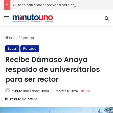
Gusano barrenador provoca pérdidas de hasta 4 mil pesos por becerro
Menú
B
Inicio
/
Portada
Local
Portada
Recibe Dámaso Anaya
respaldo de universitarios
para ser rector
Minuto Uno Tamaulipas
febrero 6, 2024
330
1 minuto de lectura