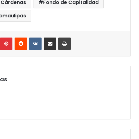
a Cárdenas
Fondo de Capitalidad
amaulipas
umblr
Pinterest
Reddit
VKontakte
Compartir por correo electrónico
Imprimir
pas