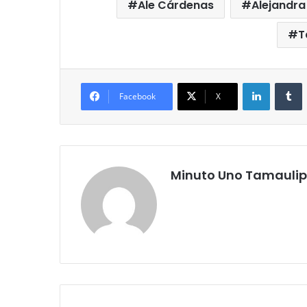
Ale Cárdenas
Alejandr
T
LinkedIn
T
Facebook
X
Minuto Uno Tamauli