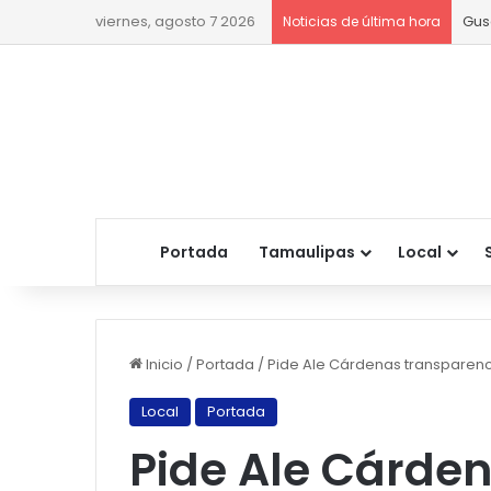
viernes, agosto 7 2026
Gus
Noticias de última hora
Portada
Tamaulipas
Local
Inicio
/
Portada
/
Pide Ale Cárdenas transparenc
Local
Portada
Pide Ale Cárde