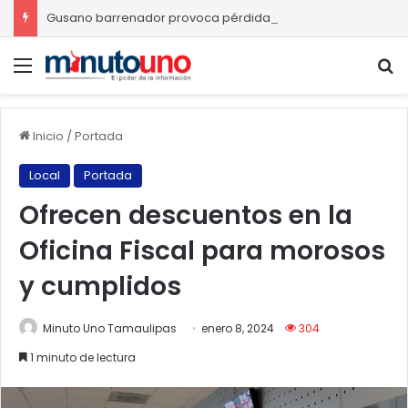
Gusano barrenador provoca pérdidas de hasta 4 mil pesos por becerro
Menú
B
Inicio
/
Portada
Local
Portada
Ofrecen descuentos en la
Oficina Fiscal para morosos
y cumplidos
Minuto Uno Tamaulipas
enero 8, 2024
304
1 minuto de lectura