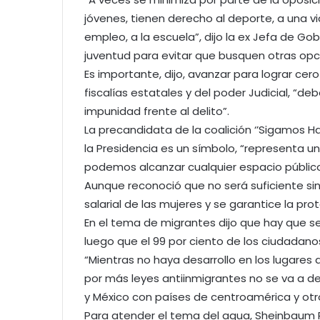
jóvenes, tienen derecho al deporte, a una vid
empleo, a la escuela”, dijo la ex Jefa de G
juventud para evitar que busquen otras opci
Es importante, dijo, avanzar para lograr cer
fiscalías estatales y del poder Judicial, 
impunidad frente al delito”.
La precandidata de la coalición ‘’Sigamos Hac
la Presidencia es un símbolo, “representa u
podemos alcanzar cualquier espacio público
Aunque reconoció que no será suficiente si
salarial de las mujeres y se garantice la pro
En el tema de migrantes dijo que hay que seg
luego que el 99 por ciento de los ciudadan
“Mientras no haya desarrollo en los lugares 
por más leyes antiinmigrantes no se va a d
y México con países de centroamérica y otr
Para atender el tema del agua, Sheinbaum 