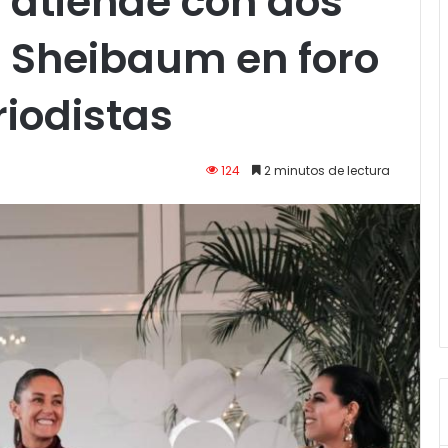
 atiende con dos
a Sheibaum en foro
iodistas
124
2 minutos de lectura