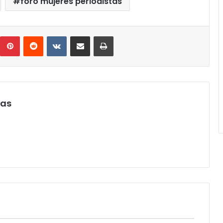
foro mujeres periodistas
umblr
Pinterest
Reddit
VKontakte
Compartir por correo electrónico
Imprimir
pas