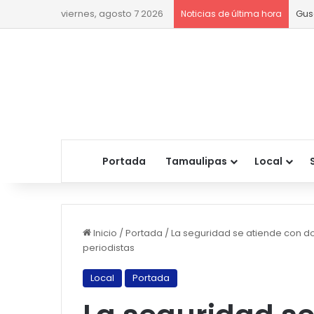
viernes, agosto 7 2026
Gus
Noticias de última hora
Portada
Tamaulipas
Local
Inicio
/
Portada
/
La seguridad se atiende con d
periodistas
Local
Portada