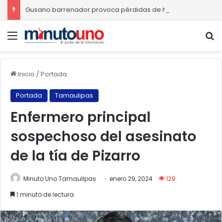
Gusano barrenador provoca pérdidas de hasta 4 mil pesos por becerro
Menú
B
Inicio
/
Portada
Portada
Tamaulipas
Enfermero principal
sospechoso del asesinato
de la tía de Pizarro
Minuto Uno Tamaulipas
enero 29, 2024
129
1 minuto de lectura