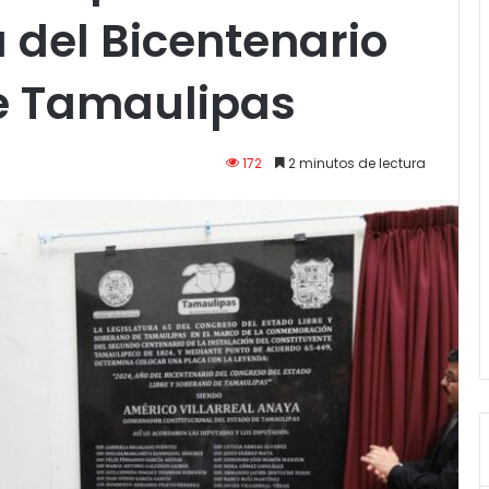
del Bicentenario
e Tamaulipas
172
2 minutos de lectura