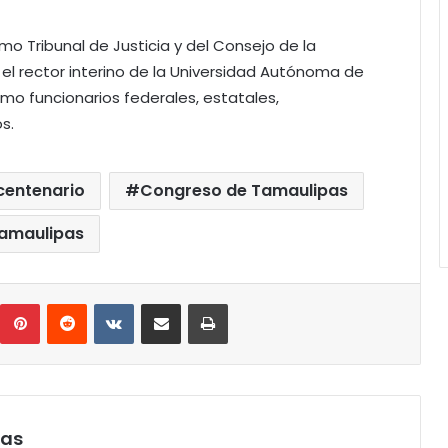
emo Tribunal de Justicia y del Consejo de la
el rector interino de la Universidad Autónoma de
o funcionarios federales, estatales,
s.
centenario
Congreso de Tamaulipas
amaulipas
umblr
Pinterest
Reddit
VKontakte
Compartir por correo electrónico
Imprimir
pas