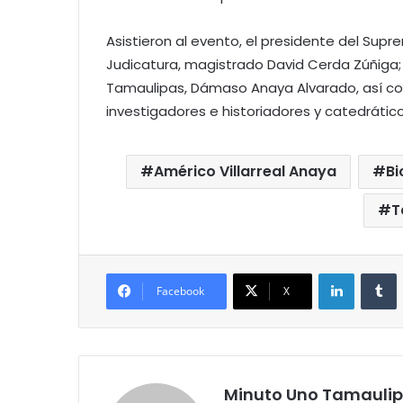
Asistieron al evento, el presidente del Supr
Judicatura, magistrado David Cerda Zúñiga; 
Tamaulipas, Dámaso Anaya Alvarado, así com
investigadores e historiadores y catedrático
Américo Villarreal Anaya
Bi
T
LinkedIn
T
Facebook
X
Minuto Uno Tamauli