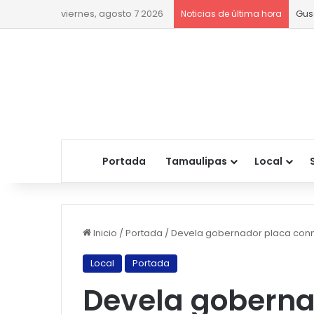
viernes, agosto 7 2026
Gus
Noticias de última hora
Portada
Tamaulipas
Local
Inicio
/
Portada
/
Devela gobernador placa conm
Local
Portada
Devela goberna