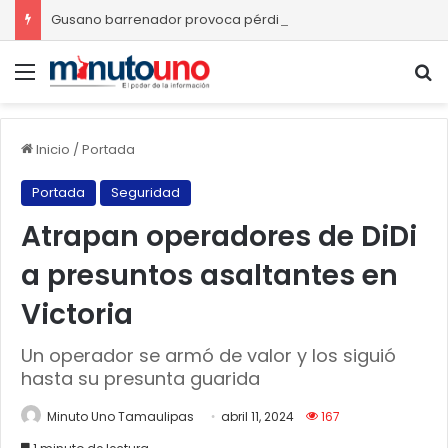
Gusano barrenador provoca pérdidas de hasta 4 mil pesos por becerro
Menú
B
Inicio
/
Portada
Portada
Seguridad
Atrapan operadores de DiDi
a presuntos asaltantes en
Victoria
Un operador se armó de valor y los siguió
hasta su presunta guarida
Minuto Uno Tamaulipas
abril 11, 2024
167