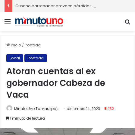
Gusano barrenador provoca pérdidas de hasta 4 mil pesos por becerro
Menú
B
Inicio
/
Portada
Local
Portada
Atoran cuentas al ex
gobernador Cabeza de
Vaca
Minuto Uno Tamaulipas
diciembre 14, 2023
152
1 minuto de lectura