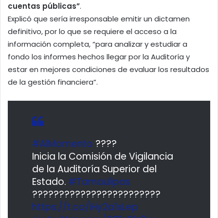
cuentas públicas”
.
Explicó que sería irresponsable emitir un dictamen
definitivo, por lo que se requiere el acceso a la
información completa, “para analizar y estudiar a
fondo los informes hechos llegar por la Auditoría y
estar en mejores condiciones de evaluar los resultados
de la gestión financiera”.
#AlMomento
????
Inicia la Comisión de Vigilancia
de la Auditoría Superior del
Estado.
#Tamaulipas
????????‍????????????‍????
https://t.co/iHy2a1xLep