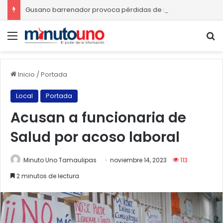
Gusano barrenador provoca pérdidas de hasta 4 mil pesos por becerro
Menú
B
Inicio
/
Portada
Local
Portada
Acusan a funcionaria de
Salud por acoso laboral
Minuto Uno Tamaulipas
noviembre 14, 2023
113
2 minutos de lectura