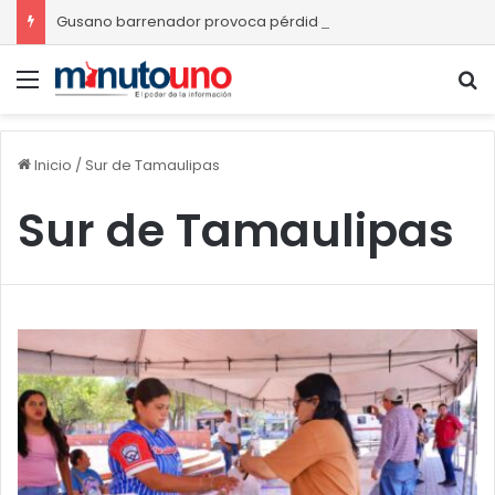
Gusano barrenador provoca pérdidas de hasta 4 mil pesos por becerro
Menú
B
Inicio
/
Sur de Tamaulipas
Sur de Tamaulipas