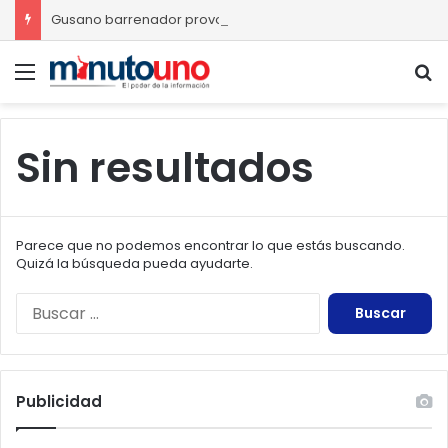
Gusano barrenador provoca pérdidas de hasta 4 mil pesos por becerro
Menú
B
Sin resultados
Parece que no podemos encontrar lo que estás buscando.
Quizá la búsqueda pueda ayudarte.
Buscar:
Publicidad