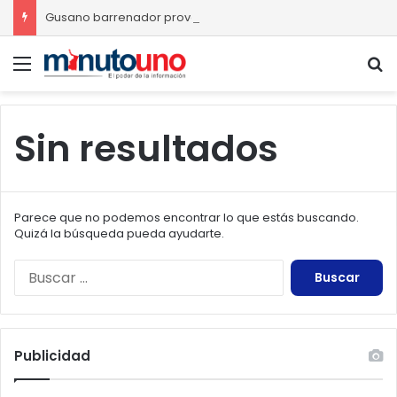
Gusano barrenador provoca pérdidas de hasta 4 mil pesos por becerro
Menú
B
Sin resultados
Parece que no podemos encontrar lo que estás buscando.
Quizá la búsqueda pueda ayudarte.
Buscar:
Publicidad