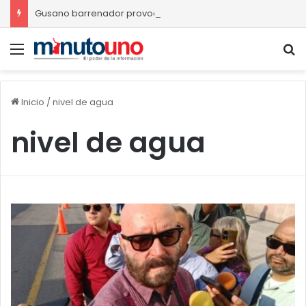
Gusano barrenador provoca pérdidas de hasta 4 mil pesos por becerro
Menú
B
Inicio
/
nivel de agua
nivel de agua