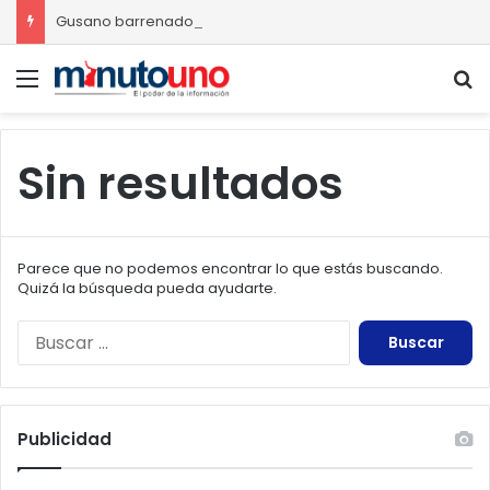
Gusano barrenador provoca pérdidas de hasta 4 mil pesos por becerro
Menú
B
Sin resultados
Parece que no podemos encontrar lo que estás buscando.
Quizá la búsqueda pueda ayudarte.
Buscar:
Publicidad