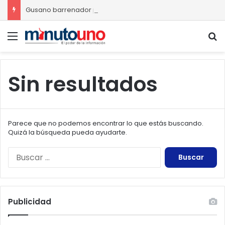
Gusano barrenador provoca pérdidas de hasta 4 mil pesos por becerro
Menú
B
Sin resultados
Parece que no podemos encontrar lo que estás buscando.
Quizá la búsqueda pueda ayudarte.
Buscar:
Publicidad