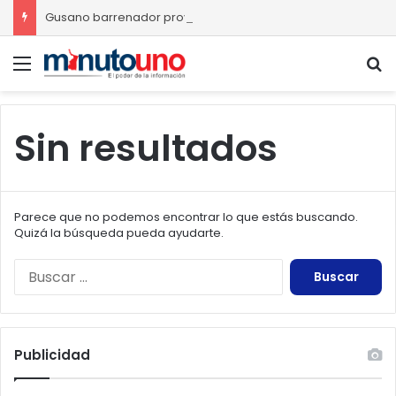
Gusano barrenador provoca pérdidas de hasta 4 mil pesos por becerro
Menú
B
Sin resultados
Parece que no podemos encontrar lo que estás buscando.
Quizá la búsqueda pueda ayudarte.
Buscar:
Publicidad