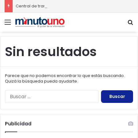
Central de transferencia de residuos sólidos mejorará recolección de basura en Ciudad Madero
Menú
B
Sin resultados
Parece que no podemos encontrar lo que estás buscando.
Quizá la búsqueda pueda ayudarte.
Buscar:
Publicidad