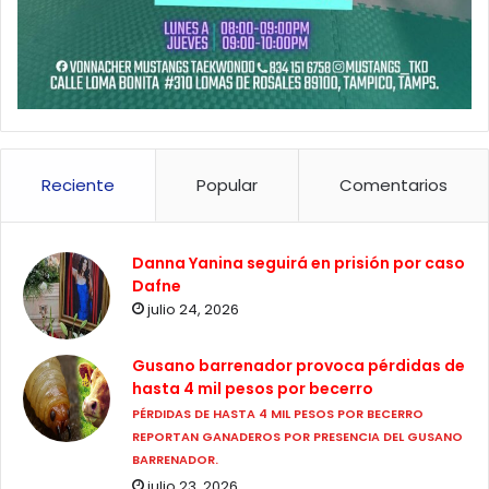
Reciente
Popular
Comentarios
Danna Yanina seguirá en prisión por caso
Dafne
julio 24, 2026
Gusano barrenador provoca pérdidas de
hasta 4 mil pesos por becerro
PÉRDIDAS DE HASTA 4 MIL PESOS POR BECERRO
REPORTAN GANADEROS POR PRESENCIA DEL GUSANO
BARRENADOR.
julio 23, 2026