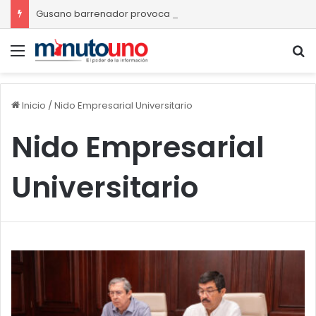
Gusano barrenador provoca pérdidas de hasta 4 mil pesos por becerro
Menú
B
Inicio
/
Nido Empresarial Universitario
Nido Empresarial
Universitario