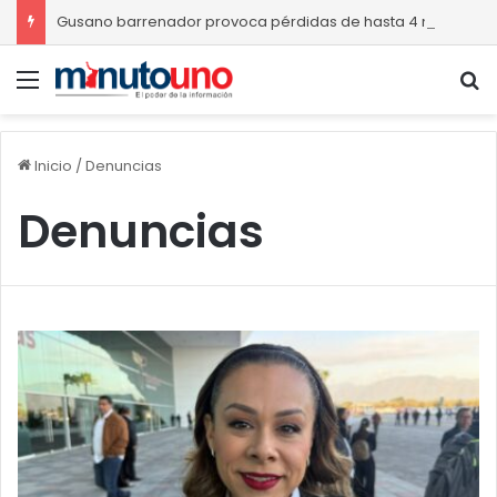
Gusano barrenador provoca pérdidas de hasta 4 mil pesos por becerro
Menú
B
Inicio
/
Denuncias
Denuncias