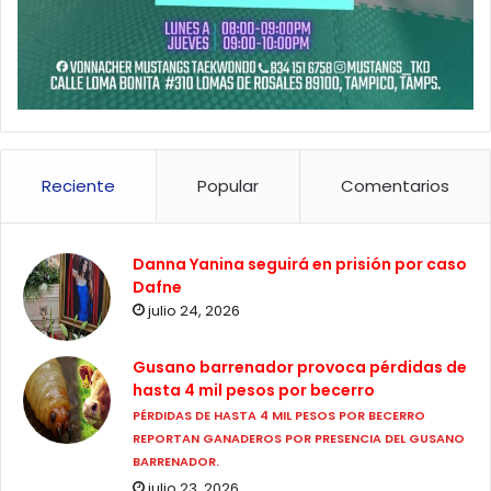
Reciente
Popular
Comentarios
Danna Yanina seguirá en prisión por caso
Dafne
julio 24, 2026
Gusano barrenador provoca pérdidas de
hasta 4 mil pesos por becerro
PÉRDIDAS DE HASTA 4 MIL PESOS POR BECERRO
REPORTAN GANADEROS POR PRESENCIA DEL GUSANO
BARRENADOR.
julio 23, 2026