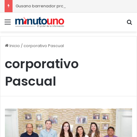
Gusano barrenador provoca pérdidas de hasta 4 mil pesos por becerro
Menú
B
Inicio
/
corporativo Pascual
corporativo
Pascual