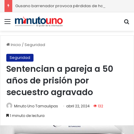
Gusano barrenador provoca pérdidas de hasta 4 mil pesos por becerro
Menú
B
Inicio
/
Seguridad
Seguridad
Sentencian a pareja a 50
años de prisión por
secuestro agravado
Minuto Uno Tamaulipas
abril 22, 2024
132
1 minuto de lectura