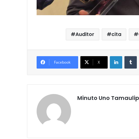
Auditor
cita
LinkedIn
T
Facebook
X
Minuto Uno Tamauli