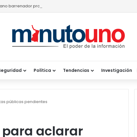
ano barrenador provoca pérdidas de hasta 4 mil pesos por becerr
Seguridad
Política
Tendencias
Investigación
ntas públicas pendientes
r para aclarar