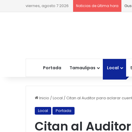
viernes, agosto 7 2026
Gus
Noticias de última hora
Portada
Tamaulipas
Local
Inicio
/
Local
/
Citan al Auditor para aclarar cue
Local
Portada
Citan al Audito