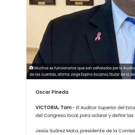
Muchos ex funcionarios que son señalados por la Auditor
de las cuentas, afirma Jorge Espino Ascanio, titular de la d
Oscar Pineda
VICTORIA, Tam
.- El Auditor Superior del 
del Congreso local, para aclarar y definir la
Jesús Suárez Mata, presidente de la Comisión