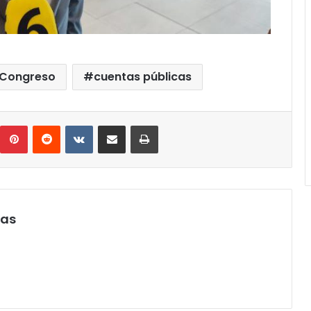
Congreso
cuentas públicas
umblr
Pinterest
Reddit
VKontakte
Compartir por correo electrónico
Imprimir
pas