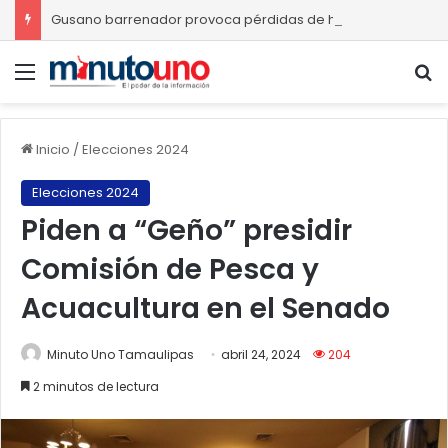
Gusano barrenador provoca pérdidas de hasta 4 mil pesos por becerro
Menú
B
Inicio
/
Elecciones 2024
Elecciones 2024
Piden a “Geño” presidir
Comisión de Pesca y
Acuacultura en el Senado
Minuto Uno Tamaulipas
abril 24, 2024
204
2 minutos de lectura